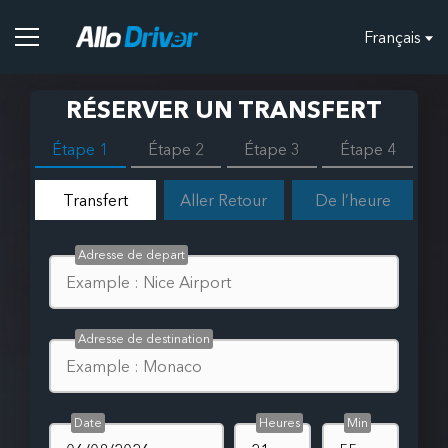
Français
RÉSERVER UN TRANSFERT
Étape 1
Étape 2
Étape 3
Étape 4
Transfert
Aller Retour
De l’heure
Adresse de depart
Adresse de destination
Date
Heures
Min