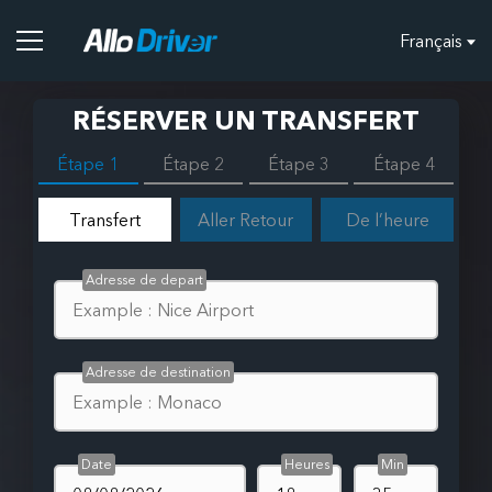
Français
RÉSERVER UN TRANSFERT
Étape 1
Étape 2
Étape 3
Étape 4
Transfert
Aller Retour
De l’heure
Adresse de depart
Adresse de destination
Date
Heures
Min