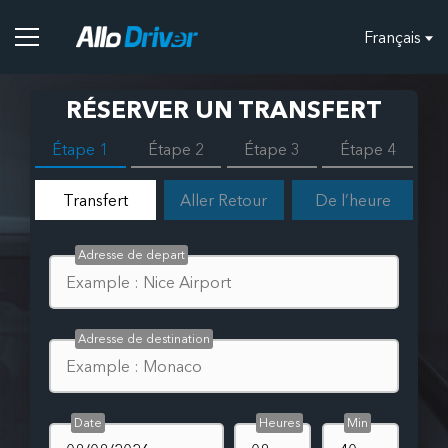
Français
RÉSERVER UN TRANSFERT
Étape 1
Étape 2
Étape 3
Étape 4
Transfert
Aller Retour
De l’heure
Adresse de depart
Adresse de destination
Date
Heures
Min