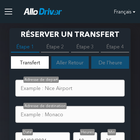
Français
RÉSERVER UN TRANSFERT
Étape 1
Étape 2
Étape 3
Étape 4
Transfert
Aller Retour
De l’heure
Adresse de depart
Adresse de destination
Date
Heures
Min