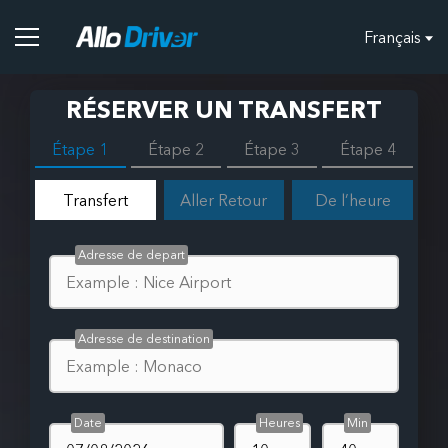
Français
RÉSERVER UN TRANSFERT
Étape 1
Étape 2
Étape 3
Étape 4
Transfert
Aller Retour
De l’heure
Adresse de depart
Adresse de destination
Date
Heures
Min