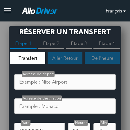
Français
RÉSERVER UN TRANSFERT
Étape 1
Étape 2
Étape 3
Étape 4
Transfert
Aller Retour
De l’heure
Adresse de depart
Adresse de destination
Date
Heures
Min