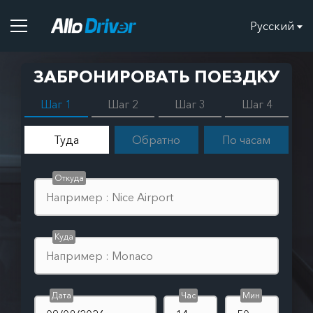
Русский
ЗАБРОНИРОВАТЬ ПОЕЗДКУ
Шаг 1
Шаг 2
Шаг 3
Шаг 4
Туда
Обратно
По часам
Откуда
Куда
Дата
Час
Мин