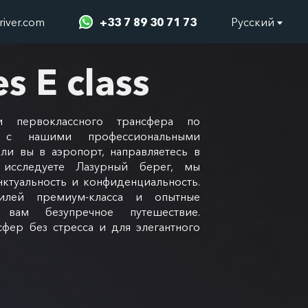
river.com
+33 7 89 30 71 73
Русский
s E class
ми первоклассного трансфера по
 с нашими профессиональными
ли вы в аэропорт, направляетесь в
исследуете Лазурный берег, мы
нктуальность и конфиденциальность.
илей премиум-класса и опытные
 вам безупречное путешествие.
сфер без стресса и для элегантного