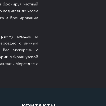
и бронируя частный
о водителя по часам
ега и бронировании
грамму поездок по
Мерседес с личным
 Вас экскурсии с
ории о Французской
аказать Мерседес с
КОНТАКТЫ