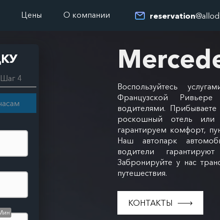
Цены
О компании
reservation
@allod
Mercede
ДКУ
Шаг 4
Воспользуйтесь услуга
Французской Ривьере
часам
водителями. Прибываете 
роскошный отель или 
гарантируем комфорт, пу
Наш автопарк автомоб
водители гарантируют
Забронируйте у нас тран
путешествия.
КОНТАКТЫ
Мин