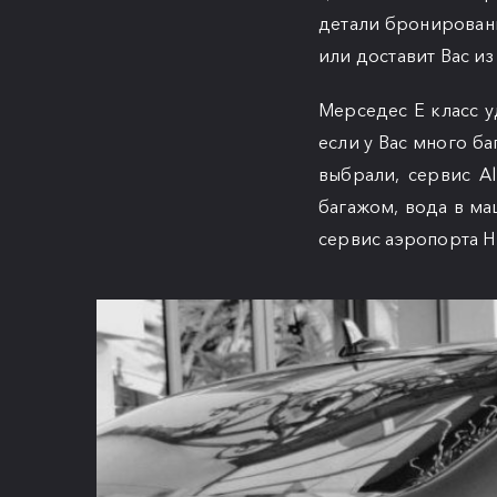
детали бронировани
или доставит Вас из
Мерседес Е класс уд
если у Вас много б
выбрали, сервис Al
багажом, вода в ма
сервис аэропорта Ни