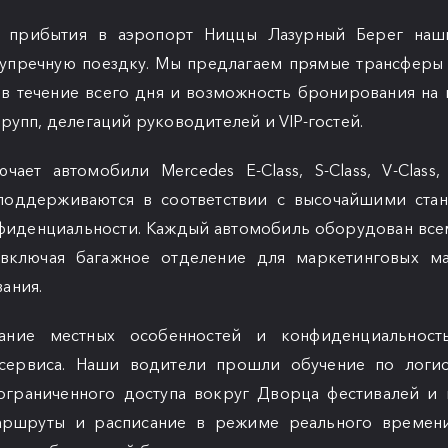
 прибытия в аэропорт Ниццы Лазурный Берег наш
зупречную поездку. Мы предлагаем прямые трансферы 
 в течение всего дня и возможность бронирования на 
рупп, делегаций руководителей и VIP-гостей.
ает автомобили Mercedes E-Class, S-Class, V-Class,
 поддерживаются в соответствии с высочайшими ста
нфиденциальности. Каждый автомобиль оборудован вс
 включая багажное отделение для маркетинговых ма
ания.
знание местных особенностей и конфиденциальнос
сервиса. Наши водители прошли обучение по логис
ограниченного доступа вокруг Дворца фестивалей и 
аршруты и расписание в режиме реального времени