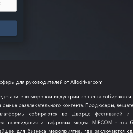
сферы для руководителей от Allodriver.com
едставители мировой индустрии контента собираются 
 рынке развлекательного контента. Продюсеры, вещат
платформы собираются во Дворце фестивалей и к
ее телевидения и цифровых медиа. MIPCOM – это б
нейшее для бизнеса мероприятие, где заключаются с