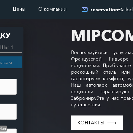
Цены
О компании
reservation
@allod
MIPCO
ДКУ
Шаг 4
Воспользуйтесь услуга
Французской Ривьере
часам
водителями. Прибываете 
роскошный отель или 
гарантируем комфорт, пу
Наш автопарк автомоб
водители гарантируют
Забронируйте у нас тран
путешествия.
КОНТАКТЫ
Мин