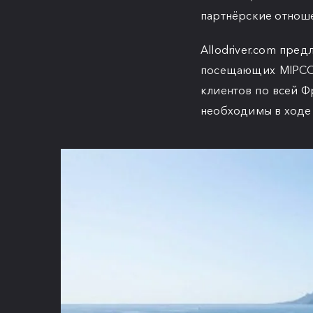
партнёрские отнош
Allodriver.com пре
посещающих MIPCOM
клиентов по всей Ф
необходимы в ходе